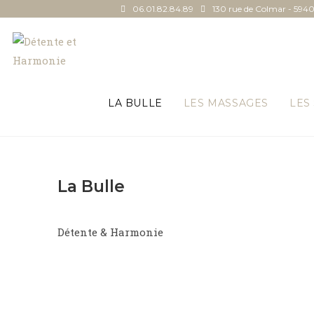
06.01.82.84.89
130 rue de Colmar - 5940
LA BULLE
LES MASSAGES
LES
La Bulle
Détente & Harmonie