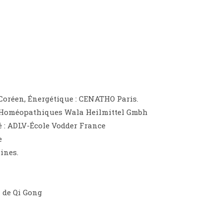
 Coréen, Énergétique : CENATHO Paris.
es Homéopathiques Wala Heilmittel Gmbh
é : ADLV-École Vodder France
e
ines.
 de Qi Gong